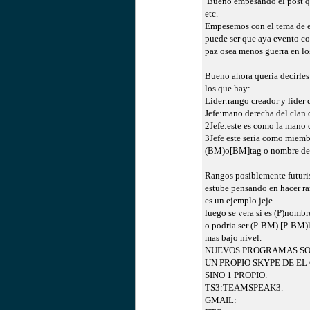
Bueno empesando el post que
etc.
Empesemos con el tema de 
puede ser que aya evento co
paz osea menos guerra en los
Bueno ahora queria decirles
los que hay:
Lider:rango creador y lider 
Jefe:mano derecha del clan c
2Jefe:este es como la mano 
3Jefe este seria como miembr
(BM)o[BM]tag o nombre de 
Rangos posiblemente futurist
estube pensando en hacer ra
es un ejemplo jeje
luego se vera si es (P)nomb
o podria ser (P-BM) [P-BM)lu
mas bajo nivel.
NUEVOS PROGRAMAS SO
UN PROPIO SKYPE DE EL
SINO 1 PROPIO.
TS3:TEAMSPEAK3.
GMAIL: