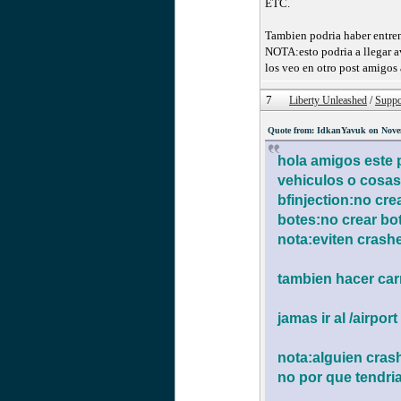
ETC.
Tambien podria haber entren
NOTA:esto podria a llegar a
los veo en otro post amigos 
7
Liberty Unleashed
/
Suppo
Quote from: IdkanYavuk on Novem
hola amigos este 
vehiculos o cosas
bfinjection:no cre
botes:no crear bot
nota:eviten crash
tambien hacer car
jamas ir al /airpo
nota:alguien crash
no por que tendri