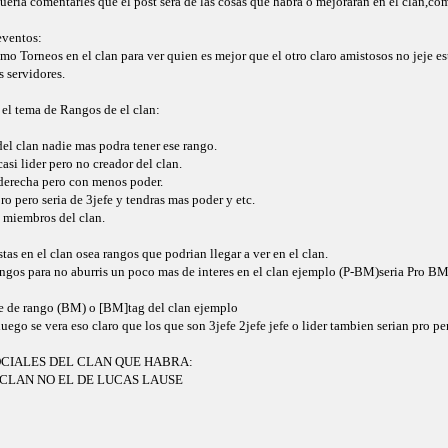
ria comentarles que el post sera de las cosas que habra o mejoraran en el clan,c
eventos:
mo Torneos en el clan para ver quien es mejor que el otro claro amistosos no jeje e
 servidores.
 el tema de Rangos de el clan:
del clan nadie mas podra tener ese rango.
asi lider pero no creador del clan.
derecha pero con menos poder.
o pero seria de 3jefe y tendras mas poder y etc.
miembros del clan.
as en el clan osea rangos que podrian llegar a ver en el clan.
ngos para no aburris un poco mas de interes en el clan ejemplo (P-BM)seria Pro BM
re de rango (BM) o [BM]tag del clan ejemplo
ego se vera eso claro que los que son 3jefe 2jefe jefe o lider tambien serian pro per
CIALES DEL CLAN QUE HABRA:
 CLAN NO EL DE LUCAS LAUSE