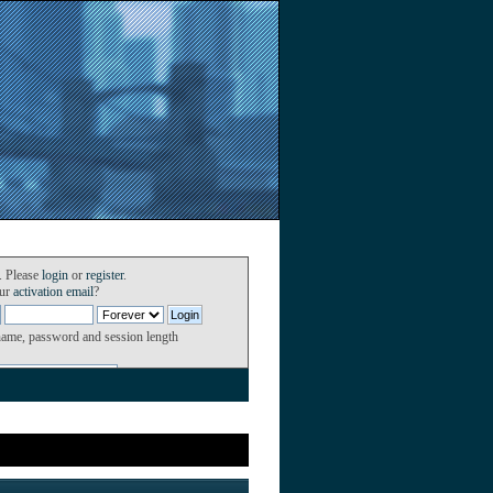
. Please
login
or
register
.
our
activation email
?
name, password and session length