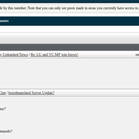
de by this member. Note that you can only see posts made in areas you currently have access to
ments
ty Unleashed News
/
Re: LU and VC:MP join forces!
on
Chat
/
boredmansland Server Update?
ate?
mmands?