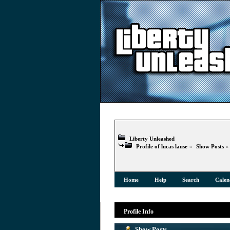
Liberty Unleashed
Profile of lucas lause
»
Show Posts
Home
Help
Search
Calen
Profile Info
Show Posts