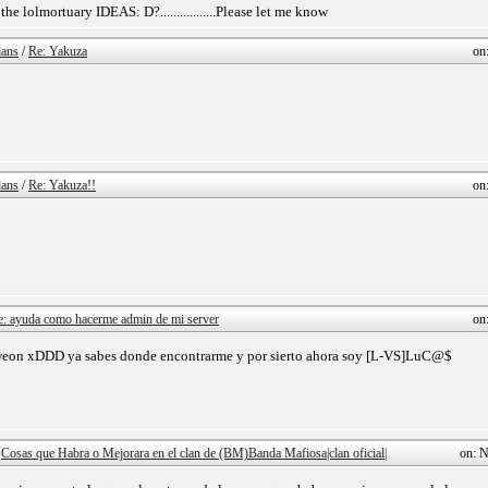
e lolmortuary IDEAS: D?.................Please let me know
ans
/
Re: Yakuza
on
ans
/
Re: Yakuza!!
on
e: ayuda como hacerme admin de mi server
on
 weon xDDD ya sabes donde encontrarme y por sierto ahora soy [L-VS]LuC@$
/
Cosas que Habra o Mejorara en el clan de (BM)Banda Mafiosa|clan oficial|
on: N