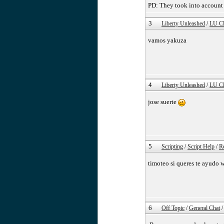
PD: They took into account th
3
Liberty Unleashed
/
LU Cl
vamos yakuza
4
Liberty Unleashed
/
LU Cl
jose suerte
5
Scripting
/
Script Help
/
R
timoteo si queres te ayudo
6
Off Topic
/
General Chat