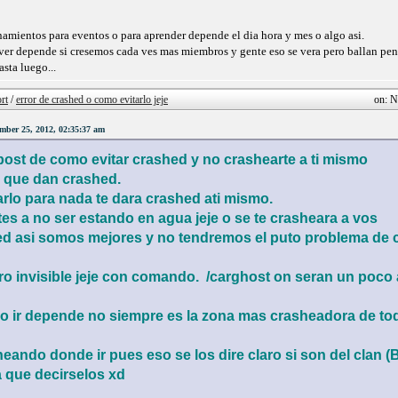
amientos para eventos o para aprender depende el dia hora y mes o algo asi.
ver depende si cresemos cada ves mas miembros y gente eso se vera pero ballan pens
asta luego...
rt
/
error de crashed o como evitarlo jeje
on: N
ber 25, 2012, 02:35:37 am
post de como evitar crashed y no crashearte a ti mismo
 que dan crashed.
arlo para nada te dara crashed ati mismo.
es a no ser estando en agua jeje o se te crasheara a vos
ed asi somos mejores y no tendremos el puto problema de 
ro invisible jeje con comando. /carghost on seran un poco a
rt o ir depende no siempre es la zona mas crasheadora de todo 
eando donde ir pues eso se los dire claro si son del clan 
a que decirselos xd