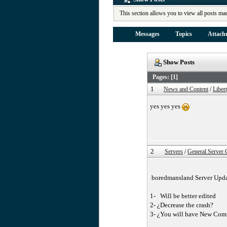
This section allows you to view all posts ma
Messages
Topics
Attach
Show Posts
Pages: [
1
]
1
News and Content
/
Liber
yes yes yes
2
Servers
/
General Server 
boredmansland Server Upd
1- Will be better edited
2- ¿Decrease the crash?
3- ¿You will have New Co